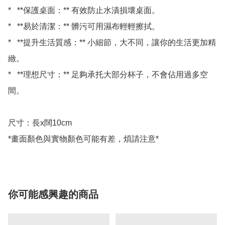
*   **保護桌面：** 有效防止水漬損壞桌面。

*   **易於清潔：** 髒污可用濕布輕輕擦拭。

*   **提升生活質感：** 小細節，大不同，讓你的生活更加精
緻。

*   **理想尺寸：** 足夠承托大部分杯子，不會佔用過多空
間。

尺寸：長x闊10cm

*畫面顏色與實物顏色可能有差，煩請注意*
你可能感興趣的商品