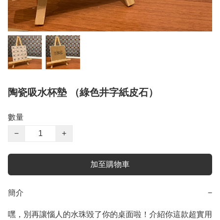
陶瓷吸水杯墊 （綠色井字紙皮石）
數量
−
+
加至購物車
簡介
−
嘿，別再讓惱人的水珠毀了你的桌面啦！介紹你這款超實用