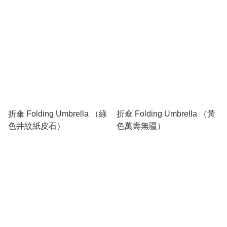
折傘 Folding Umbrella （綠
折傘 Folding Umbrella （黃
色井紋紙皮石）
色萬壽無疆）