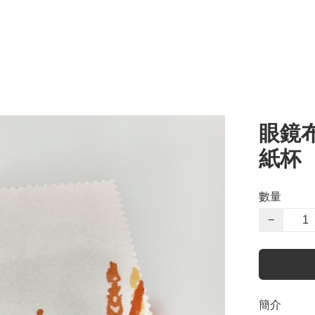
眼鏡布 
紙杯
數量
−
簡介