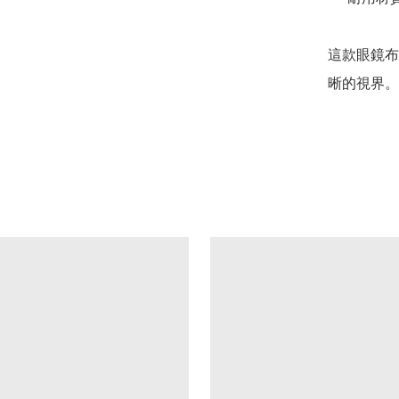
這款眼鏡布
晰的視界。