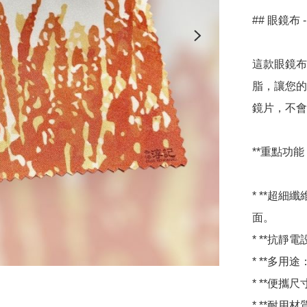
## 眼鏡布 
這款眼鏡布
脂，讓您的
鏡片，不會
**重點功能：
* **超
面。

* **抗靜
* **多用
* **便攜
* **耐用