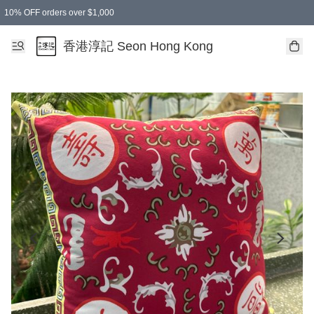
10% OFF orders over $1,000
香港淳記 Seon Hong Kong