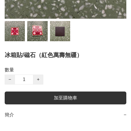
冰箱貼/磁石（紅色萬壽無疆）
數量
−
+
加至購物車
簡介
−