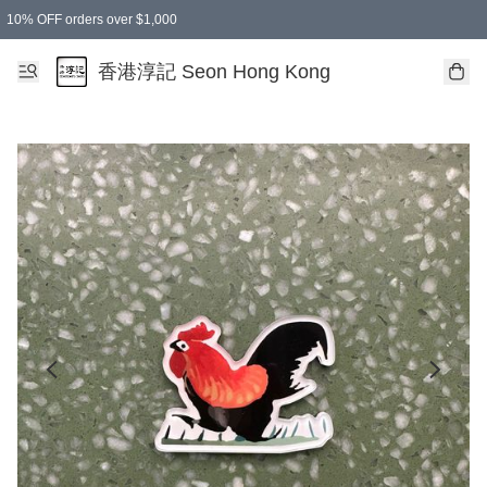
10% OFF orders over $1,000
香港淳記 Seon Hong Kong