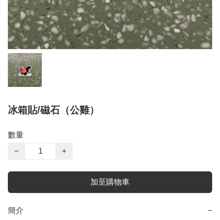
冰箱貼/磁石（公雞）
數量
−
+
加至購物車
簡介
−