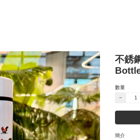
不銹鋼
Bott
數量
−
簡介