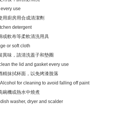
 every use

請使用廚房用合成清潔劑

tchen detergent

海綿或軟布等柔軟清洗用具

e or soft cloth

殘留異味，請清洗蓋子和墊圈

clean the lid and gasket every use

用酒精抹拭杯面，以免烤漆脫落

lcohol for cleaning to avoid falling off paint

入洗碗機或熱水中燒煮
