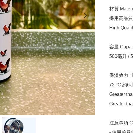
材質 Materia
採用高品質
High Qualit
容量 Capacit
500毫升 / 5
保溫效力 Heat
72 °C 約
Greater tha
Greater tha
注意事項 Care
- 使用前